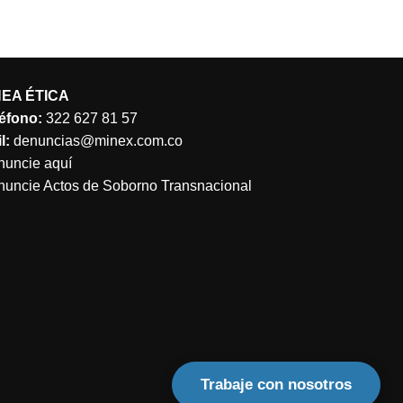
NEA ÉTICA
éfono:
322 627 81 57
l:
denuncias@minex.com.co
uncie aquí
uncie Actos de Soborno Transnacional
Trabaje con nosotros